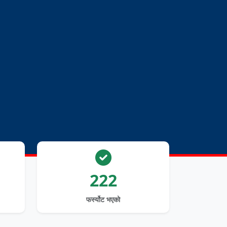
222
फर्स्योट भएको