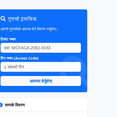
गुनासो ट्र्याकिङ
आफ्नो गुनासोको अवस्था हेर्न विवरण भर्नुहोस्।
टिकट नम्बर
पिन नम्बर (Access Code)
अवस्था हेर्नुहोस्
सम्पर्क विवरण