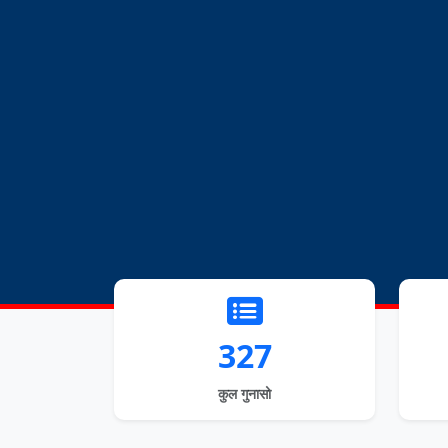
327
कुल गुनासो